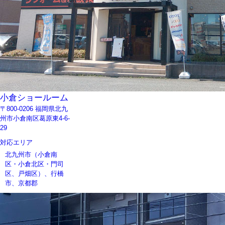
小倉ショールーム
〒800-0206 福岡県北九
州市小倉南区葛原東4-6-
29
対応エリア
北九州市（小倉南
区・小倉北区・門司
区、戸畑区）、行橋
市、京都郡