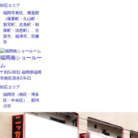
対応エリア
福岡市東区、糟屋郡
（篠栗町・久山町・
新宮町、志免町・粕
屋町・須恵町）、古
賀市、福津市、宗像
市
福岡南ショールー
ム
〒815-0031 福岡県福岡
市南区清水2-9-21
対応エリア
福岡市（南区・博多
区・中央区）、那珂
川市