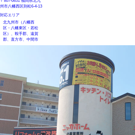
〒807-0831 福岡県北九
州市八幡西区則松6-4-13
対応エリア
北九州市（八幡西
区・八幡東区・若松
区）、鞍手郡、遠賀
郡、直方市、中間市