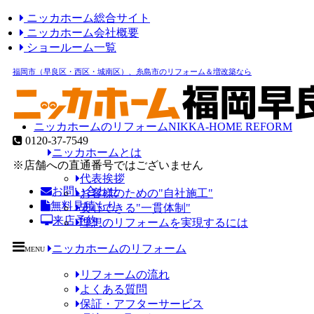
ニッカホーム総合サイト
ニッカホーム会社概要
ショールーム一覧
福岡市（早良区・西区・城南区）、糸島市のリフォーム＆増改築なら
ニッカホームのリフォーム
NIKKA-HOME REFORM
0120-37-7549
ニッカホームとは
※店舗への直通番号ではございません
代表挨拶
お問い合わせ
お客様のための"自社施工"
無料見積もり
安心できる"一貫体制"
来店予約
理想のリフォームを実現するには
ニッカホームのリフォーム
MENU
リフォームの流れ
よくある質問
保証・アフターサービス