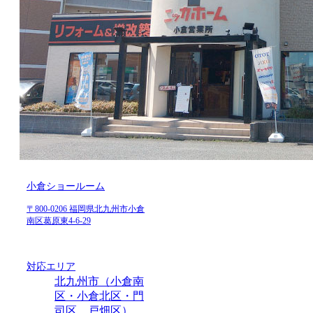
小倉ショールーム
〒800-0206 福岡県北九州市小倉
南区葛原東4-6-29
対応エリア
北九州市（小倉南
区・小倉北区・門
司区、戸畑区）、