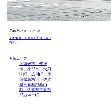
久留米ショールーム
〒839-0861 福岡県久留米市合川
町63-1
対応エリア
久留米市、筑後
市、小郡市、大刀
洗町、広川町、佐
賀県鳥栖市、佐賀
県三養基郡基山
町、佐賀県三養基
郡みやき町