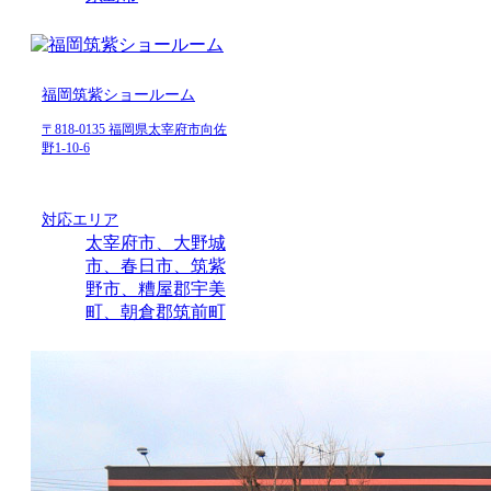
福岡筑紫ショールーム
〒818-0135 福岡県太宰府市向佐
野1-10-6
対応エリア
太宰府市、大野城
市、春日市、筑紫
野市、糟屋郡宇美
町、朝倉郡筑前町