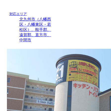
対応エリア
北九州市（八幡西
区・八幡東区・若
松区）、鞍手郡、
遠賀郡、直方市、
中間市