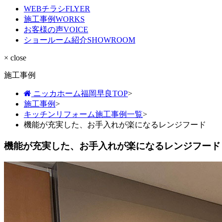
WEBチラシ
FLYER
施工事例
WORKS
お客様の声
VOICE
ショールーム紹介
SHOWROOM
× close
施工事例
ニッカホーム福岡早良TOP
>
施工事例
>
キッチンリフォーム施工事例一覧
>
機能が充実した、お手入れが楽になるレンジフード
機能が充実した、お手入れが楽になるレンジフード