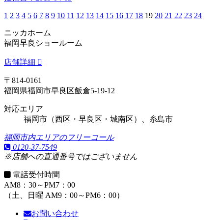
1
2
3
4
5
6
7
8
9
10
11
12
13
14
15
16
17
18
19
20
21
22
23
24
ニッカホーム
福岡早良ショールーム
店舗詳細
〒814-0161
福岡県福岡市早良区飯倉5-19-12
対応エリア
福岡市（西区・早良区・城南区）、糸島市
福岡市内エリアのフリーコール
0120-37-7549
※店舗への直通番号ではございません
電話受付時間
AM8：30～PM7：00
（土、日曜 AM9：00～PM6：00）
お問い合わせ