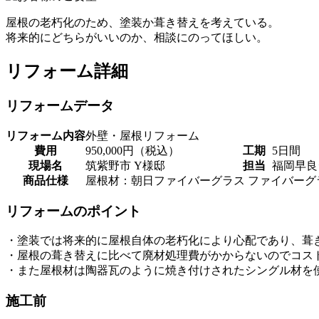
屋根の老朽化のため、塗装か葺き替えを考えている。
将来的にどちらがいいのか、相談にのってほしい。
リフォーム詳細
リフォームデータ
リフォーム内容
外壁・屋根リフォーム
費用
950,000円（税込）
工期
5日間
現場名
筑紫野市 Y様邸
担当
福岡早良
商品仕様
屋根材：朝日ファイバーグラス ファイバーグ
リフォームのポイント
・塗装では将来的に屋根自体の老朽化により心配であり、葺
・屋根の葺き替えに比べて廃材処理費がかからないのでコス
・また屋根材は陶器瓦のように焼き付けされたシングル材を
施工前