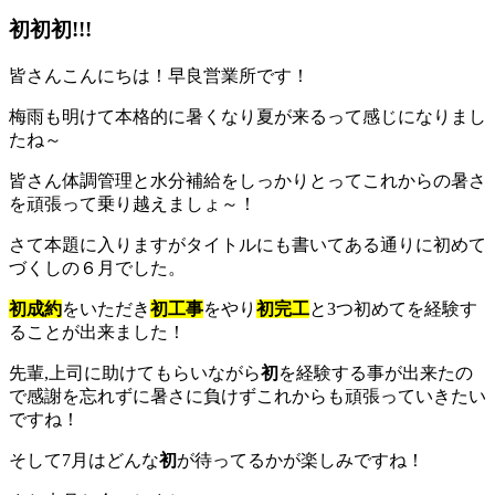
初初初!!!
皆さんこんにちは！早良営業所です！
梅雨も明けて本格的に暑くなり夏が来るって感じになりまし
たね～
皆さん体調管理と水分補給をしっかりとってこれからの暑さ
を頑張って乗り越えましょ～！
さて本題に入りますがタイトルにも書いてある通りに初めて
づくしの６月でした。
初成約
をいただき
初工事
をやり
初完工
と3つ初めてを経験す
ることが出来ました！
先輩,上司に助けてもらいながら
初
を経験する事が出来たの
で感謝を忘れずに暑さに負けずこれからも頑張っていきたい
ですね！
そして7月はどんな
初
が待ってるかが楽しみですね！