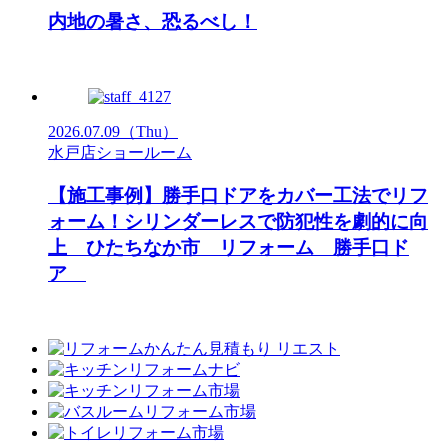
内地の暑さ、恐るべし！
2026.07.09
（Thu）
水戸店ショールーム
【施工事例】勝手口ドアをカバー工法でリフ
ォーム！シリンダーレスで防犯性を劇的に向
上 ひたちなか市 リフォーム 勝手口ド
ア