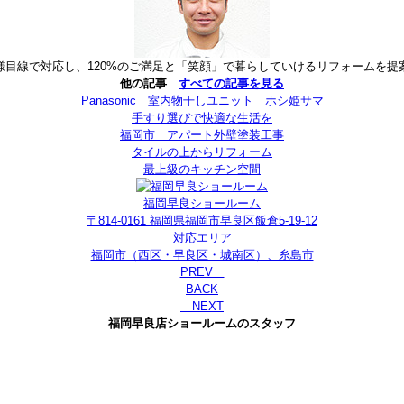
様目線で対応し、120%のご満足と「笑顔」で暮らしていけるリフォームを提
他の記事
すべての記事を見る
Panasonic 室内物干しユニット ホシ姫サマ
手すり選びで快適な生活を
福岡市 アパート外壁塗装工事
タイルの上からリフォーム
最上級のキッチン空間
福岡早良ショールーム
〒814-0161 福岡県福岡市早良区飯倉5-19-12
対応エリア
福岡市（西区・早良区・城南区）、糸島市
PREV
BACK
NEXT
福岡早良店ショールームのスタッフ